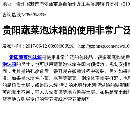
地址：贵州省黔南布依族苗族自治州龙里县谷脚镇哨堡村（21
咨询热线
18085008835
贵阳蔬菜泡沫箱的使用非常广
发布时间：2017-06-12 00:00:00
来源：http://gzpmszp.com/news109
贵阳蔬菜泡沫箱
是使用非常广泛的包装品，很多家庭购物后
泡沫箱
的尺寸，也可以用蔬菜泡沫箱在阳台预摆放，规划安排
固，尤其是钻孔改造后，很容易在搬动过程中破裂。另外
如果
准。如果是水培空心菜、水芹等蔬菜，则箱体不需要打洞，也
的腐殖质土层，或是取未经 污染的水塘静水河湾湖泊的淤泥
可能取土不易，可以去农资店等地方购买土壤。如果是无土栽
店等地方购买专门的营养液或是营养液制剂。