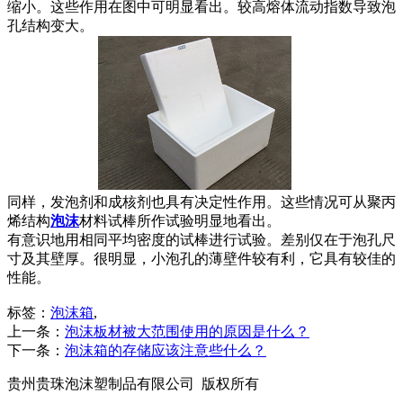
缩小。这些作用在图中可明显看出。较高熔体流动指数导致泡
孔结构变大。
同样，发泡剂和成核剂也具有决定性作用。这些情况可从聚丙
烯结构
泡沫
材料试棒所作试验明显地看出。
有意识地用相同平均密度的试棒进行试验。差别仅在于泡孔尺
寸及其壁厚。很明显，小泡孔的薄壁件较有利，它具有较佳的
性能。
标签：
泡沫箱
,
上一条：
泡沫板材被大范围使用的原因是什么？
下一条：
泡沫箱的存储应该注意些什么？
贵州贵珠泡沫塑制品有限公司 版权所有