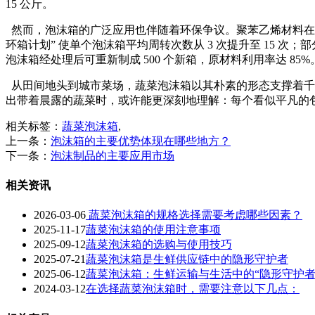
15 公斤。
然而，泡沫箱的广泛应用也伴随着环保争议。聚苯乙烯材料在自
环箱计划” 使单个泡沫箱平均周转次数从 3 次提升至 15 
泡沫箱经处理后可重新制成 500 个新箱，原材料利用率达 85%
从田间地头到城市菜场，蔬菜泡沫箱以其朴素的形态支撑着千万
出带着晨露的蔬菜时，或许能更深刻地理解：每个看似平凡的包
相关标签：
蔬菜泡沫箱
,
上一条：
泡沫箱的主要优势体现在哪些地方？
下一条：
泡沫制品的主要应用市场
相关资讯
2026-03-06
蔬菜泡沫箱的规格选择需要考虑哪些因素？
2025-11-17
蔬菜泡沫箱的使用注意事项
2025-09-12
蔬菜泡沫箱的选购与使用技巧
2025-07-21
蔬菜泡沫箱是生鲜供应链中的隐形守护者
2025-06-12
蔬菜泡沫箱：生鲜运输与生活中的“隐形守护者
2024-03-12
在选择蔬菜泡沫箱时，需要注意以下几点：