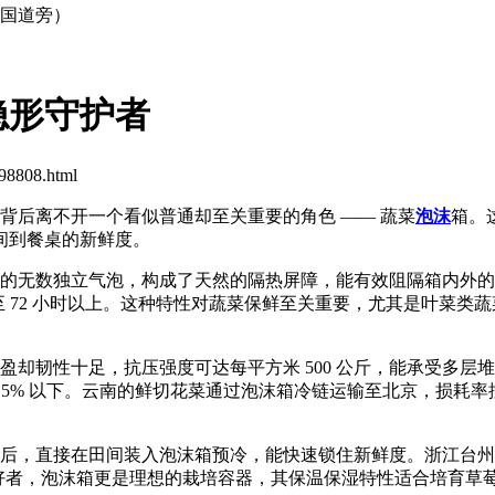
0国道旁）
隐形守护者
8808.html
后离不开一个看似普通却至关重要的角色 —— 蔬菜
泡沫
箱。
间到餐桌的新鲜度。
的无数独立气泡，构成了天然的隔热屏障，能有效阻隔箱内外的
长至 72 小时以上。这种特性对蔬菜保鲜至关重要，尤其是叶菜类
却韧性十足，抗压强度可达每平方米 500 公斤，能承受多层
至 5% 以下。云南的鲜切花菜通过泡沫箱冷链运输至北京，损耗率
，直接在田间装入泡沫箱预冷，能快速锁住新鲜度。浙江台州的西兰
庭种植爱好者，泡沫箱更是理想的栽培容器，其保温保湿特性适合培