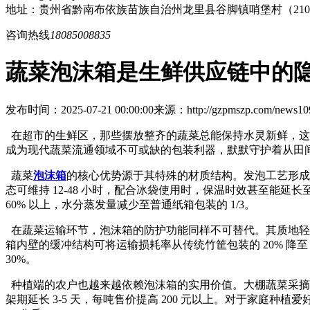
地址：贵州省黔南布依族苗族自治州龙里县谷脚镇哨堡村（21
咨询热线
18085008835
蔬菜泡沫箱是生鲜供应链中的
发布时间：2025-07-21 00:00:00
来源：http://gzpmszp.com/news109
在超市的生鲜区，那些摆放整齐的蔬菜总能保持水灵新鲜，这背
成为现代蔬菜流通领域不可或缺的包装利器，默默守护着从田
蔬菜
泡沫箱
的核心优势源于其特殊的材质结构。发泡工艺形成
态可维持 12-48 小时，配合冰袋使用时，保温时效甚至能延
60% 以上，水分蒸发量减少至普通纸箱包装的 1/3。
在蔬菜运输环节，泡沫箱的防护功能同样不可替代。其质地轻盈
箱内壁的缓冲结构可将运输损耗率从传统竹筐包装的 20% 降
30%。
种植端的农户也越来越依赖泡沫箱的实用价值。大棚蔬菜采摘后
架期延长 3-5 天，每吨售价提高 200 元以上。对于家