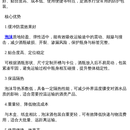
好、贴合度高、成本低、使用便捷等特点，是酒水行业常用的防护包
装。
核心优势
1.缓冲防震效果好
泡沫
质地轻盈、弹性适中，能有效吸收运输途中的震动、颠簸与撞
击，减少酒瓶破损、开裂、渗漏风险，保护瓶身与标签完整。
2.贴合度高、定位稳定
可根据酒瓶形状、尺寸定制开槽与卡位，酒瓶放入后不易晃动，包装
紧凑牢固，避免运输过程中瓶身相互碰撞，提升整体稳定性。
3.保温隔热
泡沫导热系数低，具备一定隔热性能，可减少外界温度骤变对酒水品
质的影响，适合需要控温运输的酒类产品。
4.重量轻、降低物流成本
与木盒、纸盒相比，泡沫酒包装自重更轻，可有效降低快递与物流费
用，适合大批量、远距离运输。