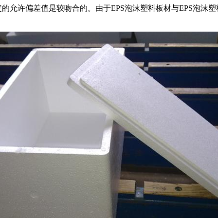
的允许偏差值是较吻合的。由于EPS泡沫塑料板材与EPS泡沫