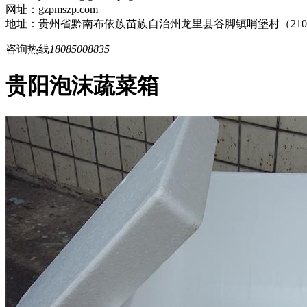
网址：gzpmszp.com
地址：贵州省黔南布依族苗族自治州龙里县谷脚镇哨堡村（21
咨询热线
18085008835
贵阳泡沫蔬菜箱