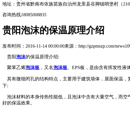
地址：贵州省黔南布依族苗族自治州龙里县谷脚镇哨堡村（21
咨询热线
18085008835
贵阳泡沫的保温原理介绍
发布时间：2016-11-14 00:00:00
来源：http://gzpmszp.com/news109
贵阳
泡沫
的保温原理介绍:
聚苯乙烯
泡沫板
，又名
泡沫板
、EPS板，是由含有挥发性
其有微细闭孔的结构特点，主要用于建筑墙体，屋面保温，复
下:
泡沫材料的本身传热性能低，且泡沫中含有大量空气，而空气
好的保温效果。