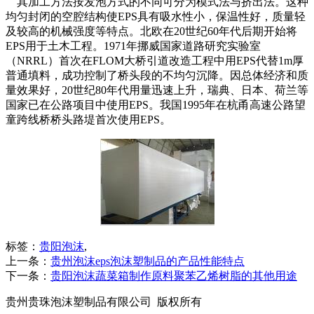
其加工方法按发泡方式的不同可分为模式法与挤出法。这种
均匀封闭的空腔结构使EPS具有吸水性小，保温性好，质量轻
及较高的机械强度等特点。北欧在20世纪60年代后期开始将
EPS用于土木工程。1971年挪威国家道路研究实验室
（NRRL）首次在FLOM大桥引道改造工程中用EPS代替1m厚
普通填料，成功控制了桥头段的不均匀沉降。因总体经济和质
量效果好，20世纪80年代用量迅速上升，瑞典、日本、荷兰等
国家已在公路项目中使用EPS。我国1995年在杭甬高速公路望
童跨线桥桥头路堤首次使用EPS。
标签：
贵阳泡沫
,
上一条：
贵州泡沫eps泡沫塑制品的产品性能特点
下一条：
贵阳泡沫蔬菜箱制作原料聚苯乙烯树脂的其他用途
贵州贵珠泡沫塑制品有限公司 版权所有