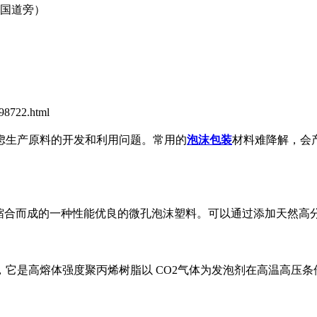
0国道旁）
8722.html
虑生产原料的开发和利用问题。常用的
泡沫包装
材料难降解
，
会
缩合而成的一种性能优良的微孔泡沫塑料。可以通过添加天然高
，它是高熔体强度聚丙烯树脂以
CO2
气体为发泡剂在高温高压条